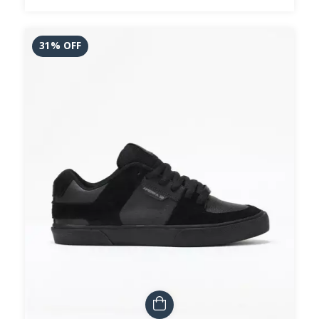
31
%
OFF