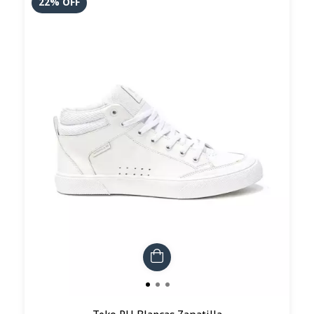
22
%
OFF