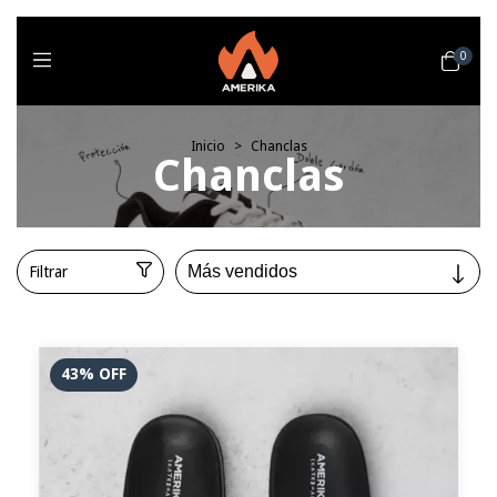
0
Inicio
>
Chanclas
Chanclas
Filtrar
43
%
OFF